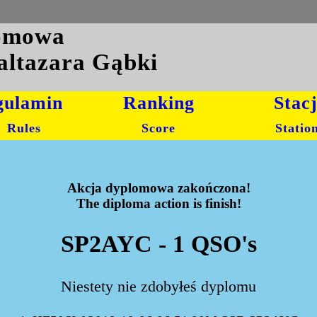
lomowa
altazara Gąbki
gulamin
Ranking
Stac
Rules
Score
Statio
Akcja dyplomowa zakończona!
The diploma action is finish!
SP2AYC - 1 QSO's
Niestety nie zdobyłeś dyplomu