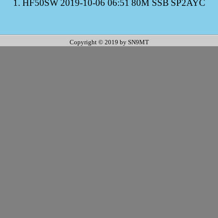
1.
HF50SW
2019-10-06 06:51
80M SSB
SP2AYC
Copyright © 2019 by SN9MT