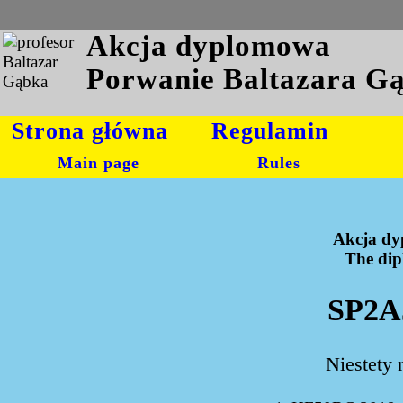
Akcja dyplomowa
Porwanie Baltazara G
Strona główna
Regulamin
Main page
Rules
Akcja dy
The dipl
SP2A
Niestety 