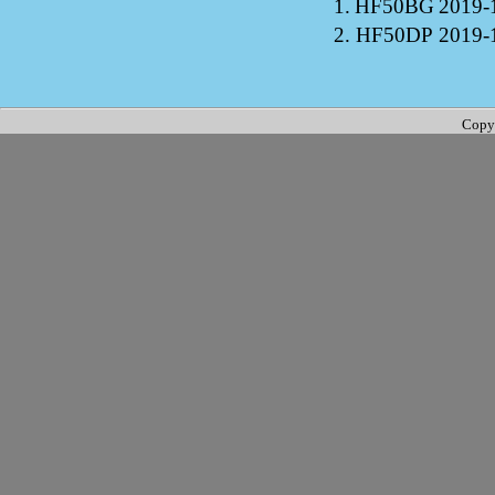
1.
HF50BG
2019-
2.
HF50DP
2019-
Copy