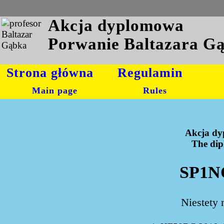
Akcja dyplomowa
Porwanie Baltazara G
Strona główna
Regulamin
Main page
Rules
Akcja dy
The dipl
SP1NQ
Niestety 