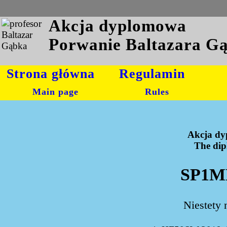
Akcja dyplomowa
Porwanie Baltazara G
Strona główna
Regulamin
Main page
Rules
Akcja dy
The dipl
SP1MD
Niestety 