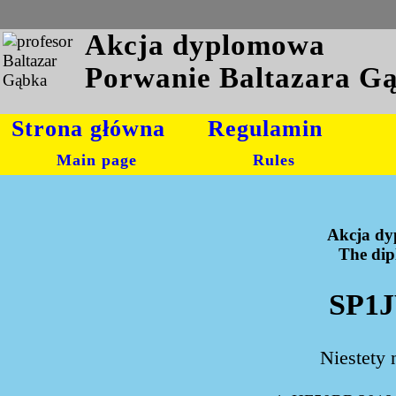
Akcja dyplomowa
Porwanie Baltazara G
Strona główna
Regulamin
Main page
Rules
Akcja dy
The dipl
SP1J
Niestety 