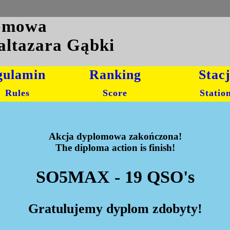
lomowa
altazara Gąbki
gulamin
Ranking
Stac
Rules
Score
Statio
Akcja dyplomowa zakończona!
The diploma action is finish!
SO5MAX - 19 QSO's
Gratulujemy dyplom zdobyty!