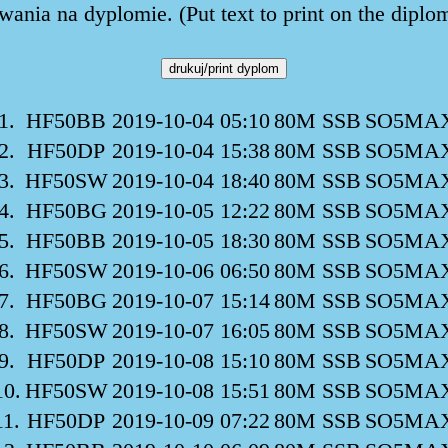
ania na dyplomie. (Put text to print on the diplo
1.
HF50BB
2019-10-04 05:10
80M SSB
SO5MA
2.
HF50DP
2019-10-04 15:38
80M SSB
SO5MA
3.
HF50SW
2019-10-04 18:40
80M SSB
SO5MA
4.
HF50BG
2019-10-05 12:22
80M SSB
SO5MA
5.
HF50BB
2019-10-05 18:30
80M SSB
SO5MA
6.
HF50SW
2019-10-06 06:50
80M SSB
SO5MA
7.
HF50BG
2019-10-07 15:14
80M SSB
SO5MA
8.
HF50SW
2019-10-07 16:05
80M SSB
SO5MA
9.
HF50DP
2019-10-08 15:10
80M SSB
SO5MA
10.
HF50SW
2019-10-08 15:51
80M SSB
SO5MA
11.
HF50DP
2019-10-09 07:22
80M SSB
SO5MA