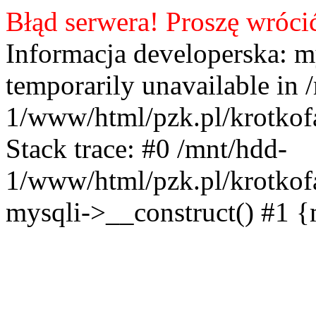
Błąd serwera! Proszę wróci
Informacja developerska: m
temporarily unavailable in 
1/www/html/pzk.pl/krotkof
Stack trace: #0 /mnt/hdd-
1/www/html/pzk.pl/krotkof
mysqli->__construct() #1 