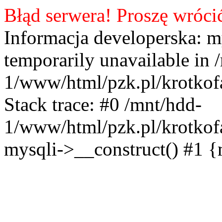
Błąd serwera! Proszę wróci
Informacja developerska: m
temporarily unavailable in 
1/www/html/pzk.pl/krotkof
Stack trace: #0 /mnt/hdd-
1/www/html/pzk.pl/krotkof
mysqli->__construct() #1 