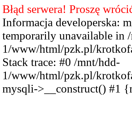
Błąd serwera! Proszę wróci
Informacja developerska: m
temporarily unavailable in 
1/www/html/pzk.pl/krotkof
Stack trace: #0 /mnt/hdd-
1/www/html/pzk.pl/krotkof
mysqli->__construct() #1 