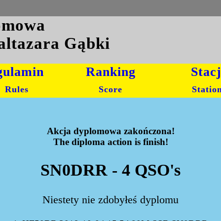
lomowa
altazara Gąbki
gulamin
Ranking
Stac
Rules
Score
Statio
Akcja dyplomowa zakończona!
The diploma action is finish!
SN0DRR - 4 QSO's
Niestety nie zdobyłeś dyplomu