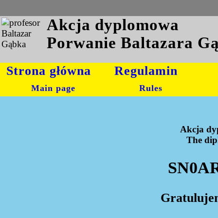
Akcja dyplomowa
Porwanie Baltazara G
Strona główna
Regulamin
Main page
Rules
Akcja dy
The dipl
SN0AR
Gratuluje