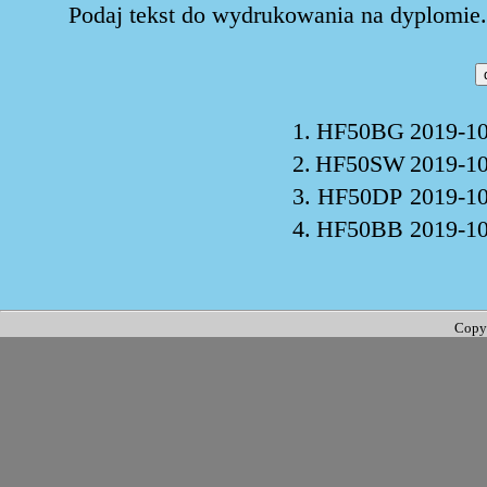
Podaj tekst do wydrukowania na dyplomie. 
1.
HF50BG
2019-10
2.
HF50SW
2019-10
3.
HF50DP
2019-10
4.
HF50BB
2019-10
Copy