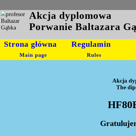
Akcja dyplomowa
Porwanie Baltazara G
Strona główna
Regulamin
Main page
Rules
Akcja dy
The dipl
HF80E
Gratuluje