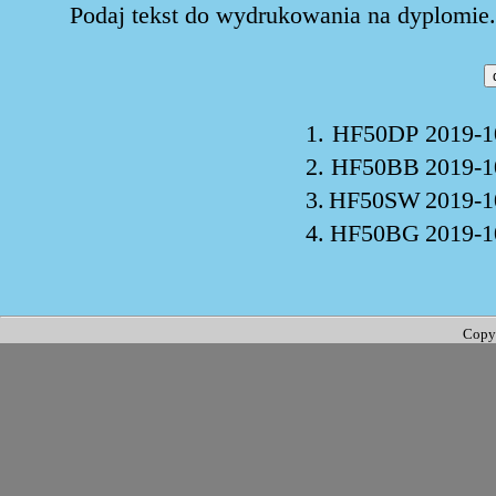
Podaj tekst do wydrukowania na dyplomie. 
1.
HF50DP
2019-1
2.
HF50BB
2019-1
3.
HF50SW
2019-1
4.
HF50BG
2019-1
Copy