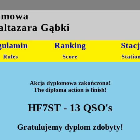
lomowa
altazara Gąbki
gulamin
Ranking
Stac
Rules
Score
Statio
Akcja dyplomowa zakończona!
The diploma action is finish!
HF7ST - 13 QSO's
Gratulujemy dyplom zdobyty!