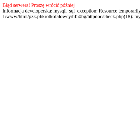
Błąd serwera! Proszę wrócić później
Informacja developerska: mysqli_sql_exception: Resource temporaril
1/www/html/pzk.pl/krotkofalowcy/hf50bg/httpdoc/check.php(18): my