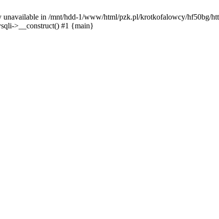
y unavailable in /mnt/hdd-1/www/html/pzk.pl/krotkofalowcy/hf50bg/htt
sqli->__construct() #1 {main}