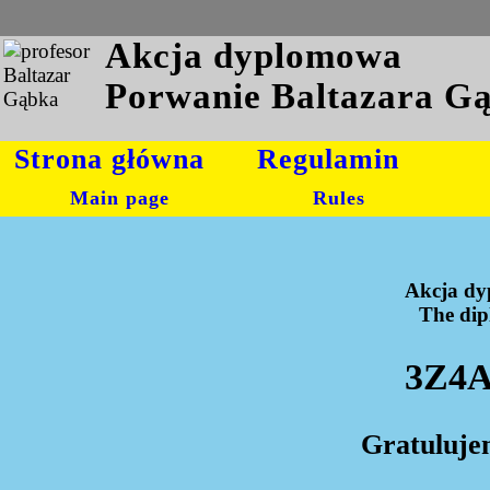
Akcja dyplomowa
Porwanie Baltazara G
Strona główna
Regulamin
Main page
Rules
Akcja dy
The dipl
3Z4A
Gratuluje